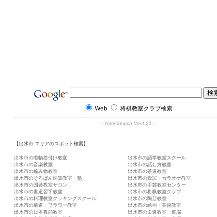
Web
将棋教室クラブ検索
-
Yomi-Search Ver4.21
-
【出水市 エリアのスポット検索】
出水市の着物着付け教室
出水市の語学教室スクール
出水市の音楽教室
出水市の話し方教室
出水市の編み物教室
出水市の茶道教室
出水市のそろばん珠算教室・塾
出水市の歌謡・カラオケ教室
出水市の囲碁教室サロン
出水市の手芸教室センター
出水市の書道習字教室
出水市の将棋教室クラブ
出水市の料理教室クッキングスクール
出水市の陶芸教室
出水市の華道・フラワー教室
出水市の絵画・美術教室
出水市の日本舞踊教室
出水市の柔道教室・道場