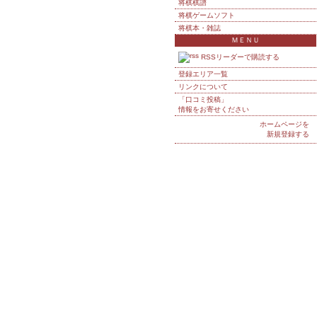
将棋棋譜
将棋ゲームソフト
将棋本・雑誌
ＭＥＮＵ
RSSリーダーで購読する
登録エリア一覧
リンクについて
「口コミ投稿」
情報をお寄せください
ホームページを
新規登録する