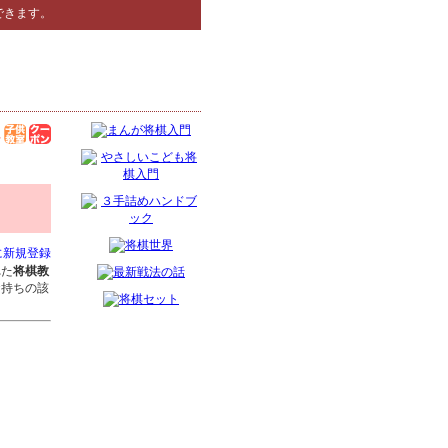
できます。
に新規登録
れた
将棋教
お持ちの該