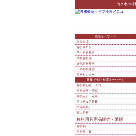
出水市
の
将
検索キーワード
将棋道場
将棋サロン
子供将棋教室
高校将棋部
近代将棋教室
日本将棋連盟
将棋センター
将棋 分別・検索キーワード
将棋初心者・入門
将棋講座・研究
将棋定石・定跡
アマチュア将棋
中国将棋
軍人将棋
将棋用具用品販売・通販
将棋駒
将棋盤・板