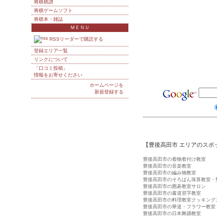
将棋棋譜
将棋ゲームソフト
将棋本・雑誌
ＭＥＮＵ
RSSリーダーで購読する
登録エリア一覧
リンクについて
「口コミ投稿」
情報をお寄せください
ホームページを
新規登録する
【豊後高田市 エリアのスポ
豊後高田市の着物着付け教室
豊後高田市の音楽教室
豊後高田市の編み物教室
豊後高田市のそろばん珠算教室・
豊後高田市の囲碁教室サロン
豊後高田市の書道習字教室
豊後高田市の料理教室クッキング
豊後高田市の華道・フラワー教室
豊後高田市の日本舞踊教室