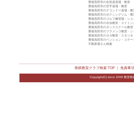
豊後高田市の合気道道場・教室
豊後高田市の空手道場・教室
豊後高田市のテコンドー道場・教
豊後高田市のボクシングジム・教
豊後高田市のゴルフ練習場・ショ
豊後高田市の水泳教室・スイミン
豊後高田市のダンススクール教室
豊後高田市のフラメンコ教室・シ
豊後高田市のヨガ教室・スタジオ
豊後高田市のペンション・コテー
不動産屋さん検索
将棋教室クラブ検索
TOP ｜
免責事
Copyright(C) since 2008
教室検