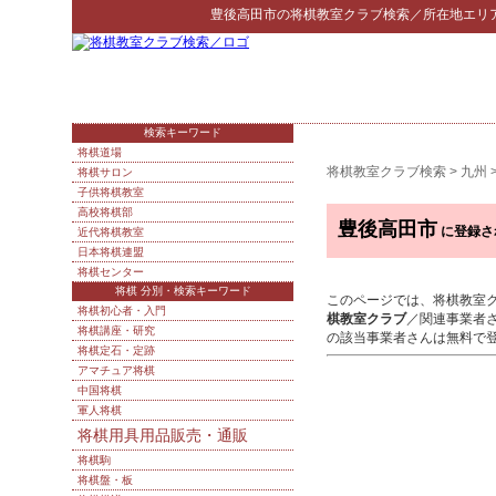
豊後高田市
の
将棋教室クラブ検索
／所在地エリ
検索キーワード
将棋道場
将棋教室クラブ検索
>
九州
将棋サロン
子供将棋教室
高校将棋部
豊後高田市
に登録さ
近代将棋教室
日本将棋連盟
将棋センター
将棋 分別・検索キーワード
このページでは、将棋教室
将棋初心者・入門
棋教室クラブ
／関連事業者
将棋講座・研究
の該当事業者さんは無料で
将棋定石・定跡
アマチュア将棋
中国将棋
軍人将棋
将棋用具用品販売・通販
将棋駒
将棋盤・板