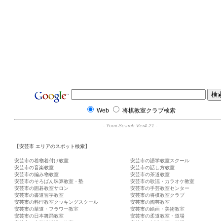
Web
将棋教室クラブ検索
-
Yomi-Search Ver4.21
-
【安芸市 エリアのスポット検索】
安芸市の着物着付け教室
安芸市の語学教室スクール
安芸市の音楽教室
安芸市の話し方教室
安芸市の編み物教室
安芸市の茶道教室
安芸市のそろばん珠算教室・塾
安芸市の歌謡・カラオケ教室
安芸市の囲碁教室サロン
安芸市の手芸教室センター
安芸市の書道習字教室
安芸市の将棋教室クラブ
安芸市の料理教室クッキングスクール
安芸市の陶芸教室
安芸市の華道・フラワー教室
安芸市の絵画・美術教室
安芸市の日本舞踊教室
安芸市の柔道教室・道場