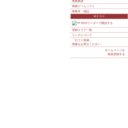
将棋棋譜
将棋ゲームソフト
将棋本・雑誌
ＭＥＮＵ
RSSリーダーで購読する
登録エリア一覧
リンクについて
「口コミ投稿」
情報をお寄せください
ホームページを
新規登録する