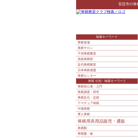
安芸市
の
将
検索キーワード
将棋道場
将棋サロン
子供将棋教室
高校将棋部
近代将棋教室
日本将棋連盟
将棋センター
将棋 分別・検索キーワード
将棋初心者・入門
将棋講座・研究
将棋定石・定跡
アマチュア将棋
中国将棋
軍人将棋
将棋用具用品販売・通販
将棋駒
将棋盤・板