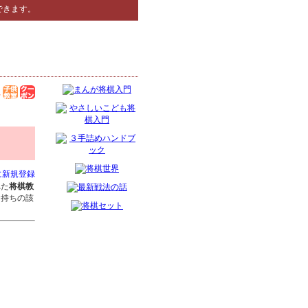
できます。
に新規登録
れた
将棋教
お持ちの該