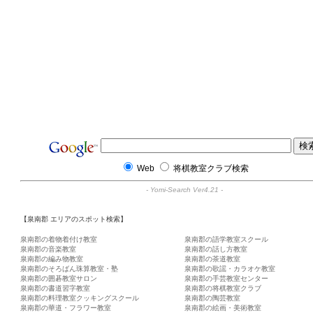
Web
将棋教室クラブ検索
-
Yomi-Search Ver4.21
-
【泉南郡 エリアのスポット検索】
泉南郡の着物着付け教室
泉南郡の語学教室スクール
泉南郡の音楽教室
泉南郡の話し方教室
泉南郡の編み物教室
泉南郡の茶道教室
泉南郡のそろばん珠算教室・塾
泉南郡の歌謡・カラオケ教室
泉南郡の囲碁教室サロン
泉南郡の手芸教室センター
泉南郡の書道習字教室
泉南郡の将棋教室クラブ
泉南郡の料理教室クッキングスクール
泉南郡の陶芸教室
泉南郡の華道・フラワー教室
泉南郡の絵画・美術教室