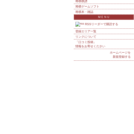
将棋棋譜
将棋ゲームソフト
将棋本・雑誌
ＭＥＮＵ
RSSリーダーで購読する
登録エリア一覧
リンクについて
「口コミ投稿」
情報をお寄せください
ホームページを
新規登録する