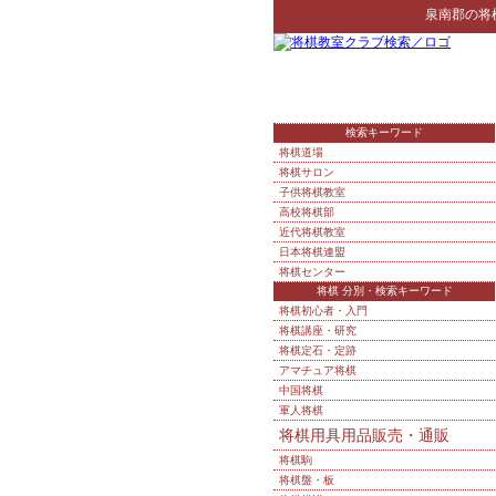
泉南郡
の
将
検索キーワード
将棋道場
将棋サロン
子供将棋教室
高校将棋部
近代将棋教室
日本将棋連盟
将棋センター
将棋 分別・検索キーワード
将棋初心者・入門
将棋講座・研究
将棋定石・定跡
アマチュア将棋
中国将棋
軍人将棋
将棋用具用品販売・通販
将棋駒
将棋盤・板