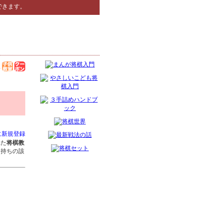
できます。
に新規登録
れた
将棋教
お持ちの該