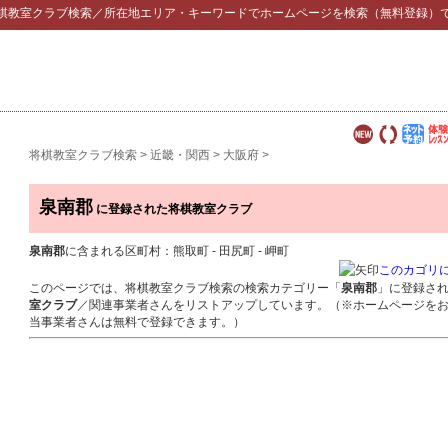
棋教室クラブ検索
／所在地エリア・キーワードでホームページを検索（無料登録）
将棋教室クラブ検索
>
近畿・関西
>
大阪府
>
泉南郡
に登録された将棋教室クラブ
泉南郡
に含まれる区町村：熊取町 - 田尻町 - 岬町
このカゴリ
このページでは、将棋教室クラブ検索の検索カテゴリー「
泉南郡
」に登録さ
室クラブ
／関連事業者さんをリストアップしています。（※ホームページを
当事業者さんは無料で登録できます。）