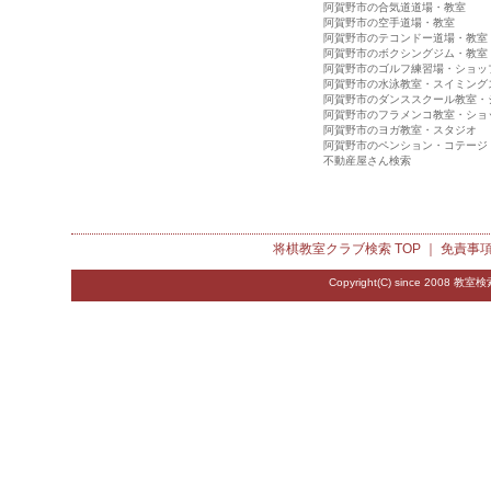
阿賀野市の合気道道場・教室
阿賀野市の空手道場・教室
阿賀野市のテコンドー道場・教室
阿賀野市のボクシングジム・教室
阿賀野市のゴルフ練習場・ショッ
阿賀野市の水泳教室・スイミング
阿賀野市のダンススクール教室・
阿賀野市のフラメンコ教室・ショ
阿賀野市のヨガ教室・スタジオ
阿賀野市のペンション・コテージ
不動産屋さん検索
将棋教室クラブ検索
TOP ｜
免責事
Copyright(C) since 2008
教室検