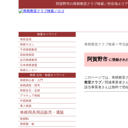
阿賀野市
の
将棋教室クラブ検索
／所在地エリア
検索キーワード
将棋道場
将棋教室クラブ検索
>
甲信
将棋サロン
子供将棋教室
高校将棋部
阿賀野市
に登録され
近代将棋教室
日本将棋連盟
将棋センター
将棋 分別・検索キーワード
このページでは、将棋教室
将棋初心者・入門
教室クラブ
／関連事業者さ
将棋講座・研究
該当事業者さんは無料で登
将棋定石・定跡
アマチュア将棋
中国将棋
軍人将棋
将棋用具用品販売・通販
将棋駒
将棋盤・板