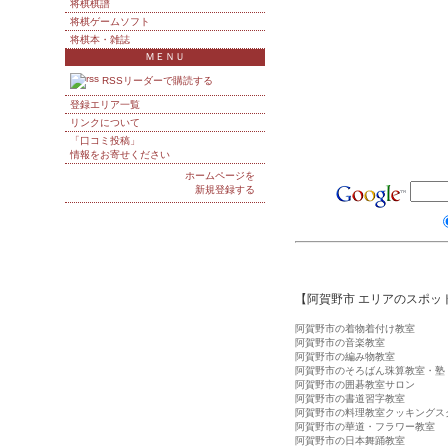
将棋棋譜
将棋ゲームソフト
将棋本・雑誌
ＭＥＮＵ
RSSリーダーで購読する
登録エリア一覧
リンクについて
「口コミ投稿」
情報をお寄せください
ホームページを
新規登録する
【阿賀野市 エリアのスポッ
阿賀野市の着物着付け教室
阿賀野市の音楽教室
阿賀野市の編み物教室
阿賀野市のそろばん珠算教室・塾
阿賀野市の囲碁教室サロン
阿賀野市の書道習字教室
阿賀野市の料理教室クッキングス
阿賀野市の華道・フラワー教室
阿賀野市の日本舞踊教室