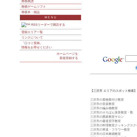
将棋棋譜
将棋ゲームソフト
将棋本・雑誌
ＭＥＮＵ
RSSリーダーで購読する
登録エリア一覧
リンクについて
「口コミ投稿」
情報をお寄せください
ホームページを
新規登録する
【三沢市 エリアのスポット検索】
三沢市の着物着付け教室
三沢市の音楽教室
三沢市の編み物教室
三沢市のそろばん珠算教室・塾
三沢市の囲碁教室サロン
三沢市の書道習字教室
三沢市の料理教室クッキングスク
三沢市の華道・フラワー教室
三沢市の日本舞踊教室