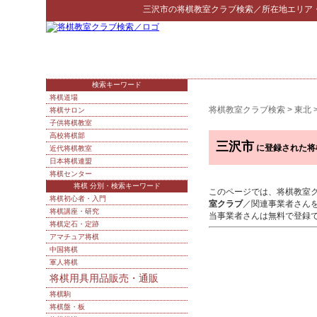
三沢市
の
将棋教室クラブ検索
／所在地エリア
検索キーワード
将棋道場
将棋教室クラブ検索
>
東北
将棋サロン
子供将棋教室
高校将棋部
三沢市
に登録された将
近代将棋教室
日本将棋連盟
将棋センター
将棋 分別・検索キーワード
このページでは、将棋教室
将棋初心者・入門
室クラブ
／関連事業者さん
将棋講座・研究
当事業者さんは無料で登録
将棋定石・定跡
アマチュア将棋
中国将棋
軍人将棋
将棋用具用品販売・通販
将棋駒
将棋盤・板