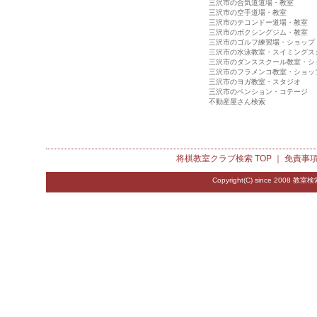
三沢市の合気道道場・教室
三沢市の空手道場・教室
三沢市のテコンドー道場・教室
三沢市のボクシングジム・教室
三沢市のゴルフ練習場・ショップ
三沢市の水泳教室・スイミングス
三沢市のダンススクール教室・シ
三沢市のフラメンコ教室・ショッ
三沢市のヨガ教室・スタジオ
三沢市のペンション・コテージ
不動産屋さん検索
将棋教室クラブ検索
TOP ｜
免責事
Copyright(C) since 2008
教室検