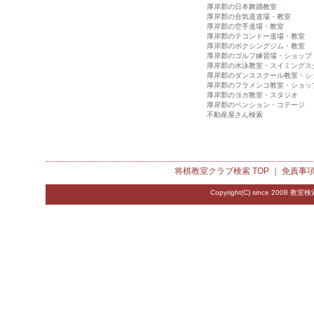
厚岸郡の日本舞踊教室
厚岸郡の合気道道場・教室
厚岸郡の空手道場・教室
厚岸郡のテコンドー道場・教室
厚岸郡のボクシングジム・教室
厚岸郡のゴルフ練習場・ショップ
厚岸郡の水泳教室・スイミングス
厚岸郡のダンススクール教室・シ
厚岸郡のフラメンコ教室・ショッ
厚岸郡のヨガ教室・スタジオ
厚岸郡のペンション・コテージ
不動産屋さん検索
将棋教室クラブ検索
TOP ｜
免責事
Copyright(C) since 2008
教室検