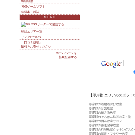
将棋棋譜
将棋ゲームソフト
将棋本・雑誌
ＭＥＮＵ
RSSリーダーで購読する
登録エリア一覧
リンクについて
「口コミ投稿」
情報をお寄せください
ホームページを
新規登録する
【厚岸郡 エリアのスポット
厚岸郡の着物着付け教室
厚岸郡の音楽教室
厚岸郡の編み物教室
厚岸郡のそろばん珠算教室・塾
厚岸郡の囲碁教室サロン
厚岸郡の書道習字教室
厚岸郡の料理教室クッキングスク
厚岸郡の華道・フラワー教室