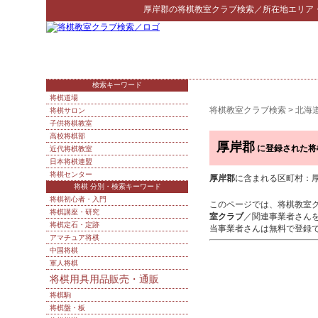
厚岸郡
の
将棋教室クラブ検索
／所在地エリア
検索キーワード
将棋道場
将棋教室クラブ検索
>
北海
将棋サロン
子供将棋教室
高校将棋部
厚岸郡
に登録された将
近代将棋教室
日本将棋連盟
将棋センター
厚岸郡
に含まれる区町村：厚岸
将棋 分別・検索キーワード
将棋初心者・入門
このページでは、将棋教室
将棋講座・研究
室クラブ
／関連事業者さん
将棋定石・定跡
当事業者さんは無料で登録
アマチュア将棋
中国将棋
軍人将棋
将棋用具用品販売・通販
将棋駒
将棋盤・板